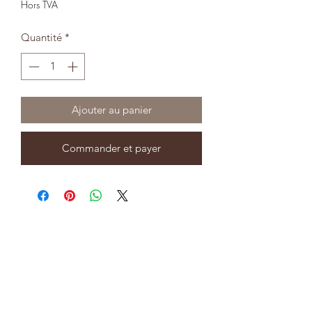
Hors TVA
Quantité
*
Ajouter au panier
Commander et payer
8323904554