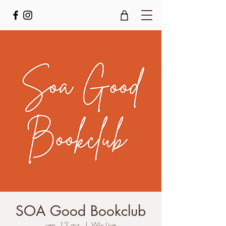
SOA Good Bookclub
ven. 12 avr.
  |  
Wix Live