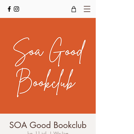
SOA Good Bookclub
lun. 11 juil.
  |  
Wix Live